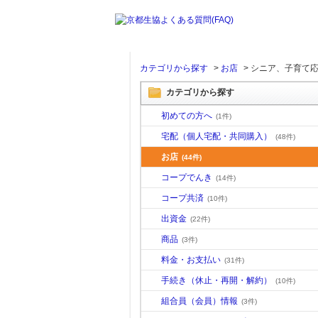
カテゴリから探す
>
お店
>
シニア、子育て応援
カテゴリから探す
初めての方へ
(1件)
宅配（個人宅配・共同購入）
(48件)
お店
(44件)
コープでんき
(14件)
コープ共済
(10件)
出資金
(22件)
商品
(3件)
料金・お支払い
(31件)
手続き（休止・再開・解約）
(10件)
組合員（会員）情報
(3件)