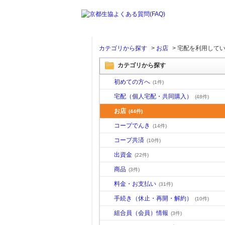
カテゴリから探す
>
お店
>
宅配を利用して
カテゴリから探す
初めての方へ
(1件)
宅配（個人宅配・共同購入）
(48件)
お店
(44件)
コープでんき
(14件)
コープ共済
(10件)
出資金
(22件)
商品
(3件)
料金・お支払い
(31件)
手続き（休止・再開・解約）
(10件)
組合員（会員）情報
(3件)