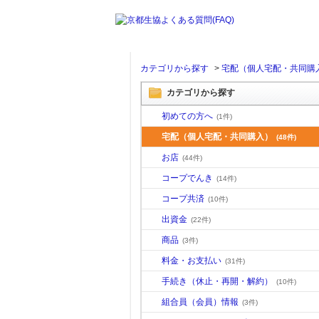
カテゴリから探す
>
宅配（個人宅配・共同購
カテゴリから探す
初めての方へ
(1件)
宅配（個人宅配・共同購入）
(48件)
お店
(44件)
コープでんき
(14件)
コープ共済
(10件)
出資金
(22件)
商品
(3件)
料金・お支払い
(31件)
手続き（休止・再開・解約）
(10件)
組合員（会員）情報
(3件)