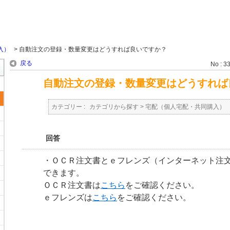
入）
>
自動注文の登録・数量変更はどうすれば良いですか？
戻る
No : 3
自動注文の登録・数量変更はどうすれば
カテゴリー :
カテゴリから探す
>
宅配（個人宅配・共同購入）
回答
・ＯＣＲ注文書とｅフレンズ（インターネット注
できます。
ＯＣＲ注文書は
こちら
をご確認ください。
ｅフレンズは
こちら
をご確認ください。