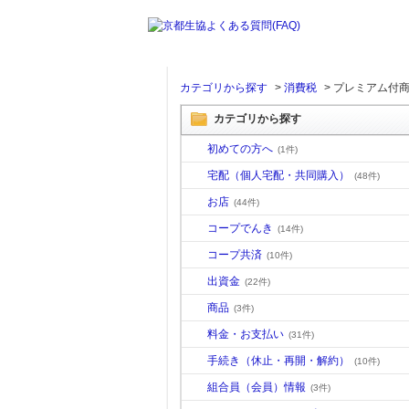
カテゴリから探す
>
消費税
>
プレミアム付
カテゴリから探す
初めての方へ
(1件)
宅配（個人宅配・共同購入）
(48件)
お店
(44件)
コープでんき
(14件)
コープ共済
(10件)
出資金
(22件)
商品
(3件)
料金・お支払い
(31件)
手続き（休止・再開・解約）
(10件)
組合員（会員）情報
(3件)