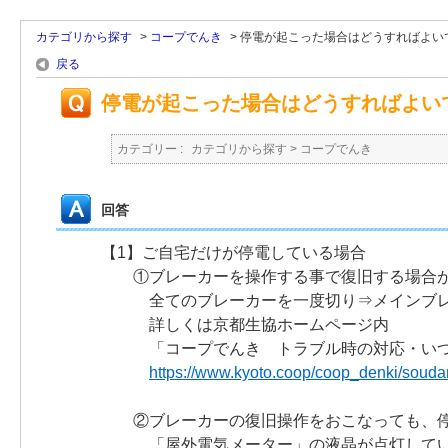
カテゴリから探す
>
コープでんき
>
停電が起こった場合はどうすればよい
戻る
停電が起こった場合はどうすればよい
カテゴリー :
カテゴリから探す
>
コープでんき
回答
【1】ご自宅だけが停電している場合
①ブレーカーを操作する事で復旧する場合が
全てのブレーカーを一度切り⇒メインブレー
詳しくは京都生協ホームページ内
「コープでんき トラブル時の対応・いつ
https://www.kyoto.coop/coop_denki/souda
②ブレーカーの復旧操作をおこなっても、停
「屋外電気メーター」の液晶が点灯してい