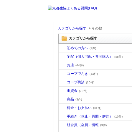
カテゴリから探す
>
その他
カテゴリから探す
初めての方へ
(1件)
宅配（個人宅配・共同購入）
(48件)
お店
(44件)
コープでんき
(14件)
コープ共済
(10件)
出資金
(22件)
商品
(3件)
料金・お支払い
(31件)
手続き（休止・再開・解約）
(10件)
組合員（会員）情報
(3件)