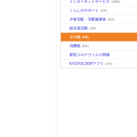
インターネットサービス
(49件)
くらしのサポート
(1件)
夕食宅配・宅配健康食
(2件)
組合員活動
(2件)
その他
(9件)
消費税
(6件)
新型コロナウイルス関連
KYOTOCOOPアプリ
(1件)