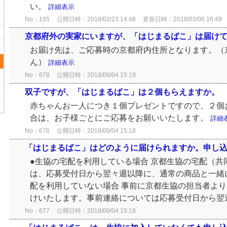
い。
詳細表示
No：105
公開日時：2018/02/23 14:48
更新日時：2018/03/06 16:49
京都府外の実家にいますが、「はじまるばこ」は届け
お届け先は、ご応募時の京都府内住所となります。（
ん）
詳細表示
No：678
公開日時：2018/09/04 15:19
双子ですが、「はじまるばこ」は２個もらえますか。
赤ちゃんお一人につき１個プレゼントですので、２個
合は、お子様ごとにご応募をお願いいたします。
詳細
No：676
公開日時：2018/09/04 15:18
「はじまるばこ」はどのように届けられますか。申し込ん
●生協の宅配を利用している場合 京都生協の宅配（共
は、応募受付日から翌々週以降に、通常の商品と一緒に
配を利用していない場合 事前に京都生協の担当者よ
けいたします。事前連絡については応募受付日から翌週.
No：677
公開日時：2018/09/04 15:18