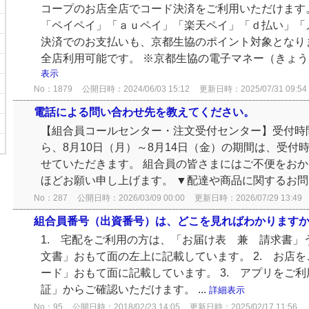
コープのお店全店でコード決済をご利用いただけます
「ペイペイ」「ａｕペイ」「楽天ペイ」「ｄ払い」「
決済でのお支払いも、京都生協のポイント対象となり
全店利用可能です。 ※京都生協の電子マネー（きょうま
表示
No：1879
公開日時：2024/06/03 15:12
更新日時：2025/07/31 09:54
電話による問い合わせ先を教えてください。
【組合員コールセンター・注文受付センター】受付時
ら、8月10日（月）～8月14日（金）の期間は、受付時間
せていただきます。 組合員の皆さまにはご不便をお
ほどお願い申し上げます。 ▼配達や商品に関するお問い
No：287
公開日時：2026/03/09 00:00
更新日時：2026/07/29 13:49
組合員番号（出資番号）は、どこを見ればわかります
1. 宅配をご利用の方は、「お届け表 兼 請求書」
文書」おもて面の左上に記載しています。 2. お店
ード」おもて面に記載しています。 3. アプリをご
証」からご確認いただけます。 ...
詳細表示
No：95
公開日時：2018/02/23 14:05
更新日時：2025/02/17 11:56