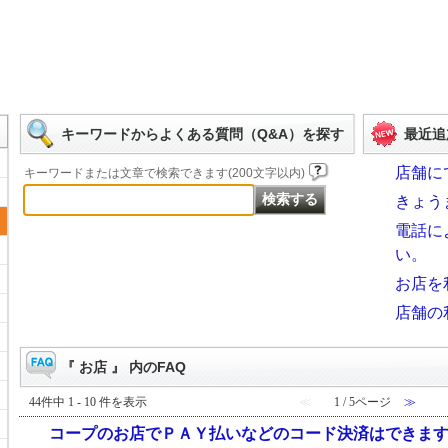
キーワードからよくある質問（Q&A）を探す
最近追
店舗に
キーワードまたは文章で検索できます(200文字以内)
きょう
電話に
い。
お店を
店舗の
『 お店 』 内のFAQ
44件中 1 - 10 件を表示
≪
1 / 5ページ
≫
コープのお店でＰＡＹ払いなどのコード決済はできま