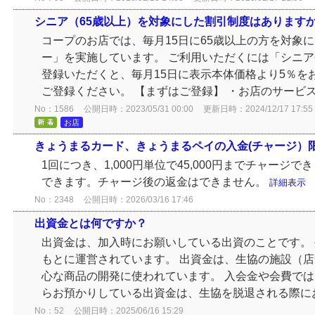
シニア（65歳以上）を対象にした割引制度はあります
コープのお店では、毎月15日に65歳以上の方を対象
ー」を実施しています。 ご利用いただくには「シニア
登録いただくと、毎月15日に表示本体価格より5％を
ご登録ください。 【まずはご登録】 ・お店のサービスカ
No：1586
公開日時：2023/05/31 00:00
更新日時：2024/12/17 17:55
お店
きょうまるカード、きょうまるペイの入金(チャージ）
1回につき、1,000円単位で45,000円までチャージ
できます。チャージ後の返金はできません。
詳細表示
No：2348
公開日時：2026/03/16 17:46
出資金とは何ですか？
出資金は、加入時にお願いしている出資のことです。
もとに運営されています。 出資金は、生協の施設（
心な商品の開発に使われています。 入会金や会費では
らお預かりしている出資金は、生協を脱退される際にお返
No：52
公開日時：2025/06/16 15:29