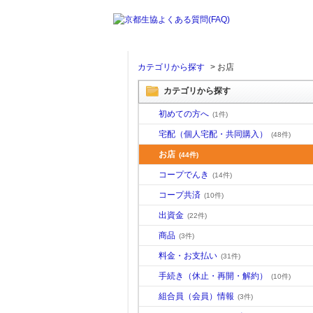
カテゴリから探す
>
お店
カテゴリから探す
初めての方へ
(1件)
宅配（個人宅配・共同購入）
(48件)
お店
(44件)
コープでんき
(14件)
コープ共済
(10件)
出資金
(22件)
商品
(3件)
料金・お支払い
(31件)
手続き（休止・再開・解約）
(10件)
組合員（会員）情報
(3件)