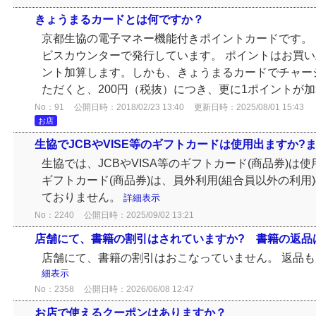
きょうまるカードとは何ですか？
京都生協の電子マネー機能付きポイントカードです。
ビスカウンターで発行しています。 ポイントはお買い
ント加算します。しかも、きょうまるカードでチャー
ただくと、200円（税抜）につき、更に1ポイントが加算
No：91
公開日時：2018/02/23 13:40
更新日時：2025/08/01 15:43
お店
生協でJCBやVISE等のギフトカードは使用出ますか?ま
生協では、JCBやVISA等のギフトカード(商品券)は
ギフトカード(商品券)は、員外利用(組合員以外の利用
ておりません。
詳細表示
No：2240
公開日時：2025/09/02 13:21
店舗にて、書籍の割引はされていますか? 書籍の返品
店舗にて、書籍の割引はおこなっていません。 返品
細表示
No：2358
公開日時：2026/06/08 12:47
お店で使えるクーポンはありますか？