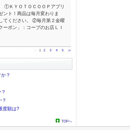
。 ①ＫＹＯＴＯＣＯＯＰアプリ
ゼント！商品は毎月変わりま
してください。 ②毎月第２金曜
クーポン」：コープのお店ＬＩ
≪
1
2
3
4
5
≫
すか？
か？
か？
限度額は?
TOPへ