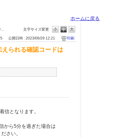
ホームに戻る
..
文字サイズ変更
05
公開日時 : 2023/06/29 12:21
印刷
伝えられる確認コードは
らの着信となります。
信から5分を過ぎた場合は
ください。