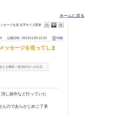
ホームに戻る
メッセージを送
文字サイズ変更
75
公開日時 : 2023/11/20 12:20
印刷
メッセージを送ってしま
使える機能
>
配達担当への伝言
り消し操作など行っていた
せんのであらかじめご了承