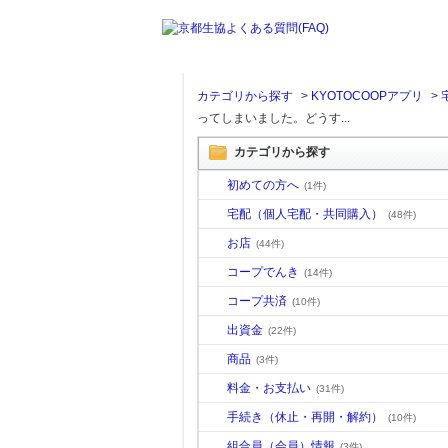
カテゴリから探す
>
KYOTOCOOPアプリ
>
ってしまいました。どうす...
カテゴリから探す
初めての方へ
(1件)
宅配（個人宅配・共同購入）
(48件)
お店
(44件)
コープでんき
(14件)
コープ共済
(10件)
出資金
(22件)
商品
(3件)
料金・お支払い
(31件)
手続き（休止・再開・解約）
(10件)
組合員（会員）情報
(3件)