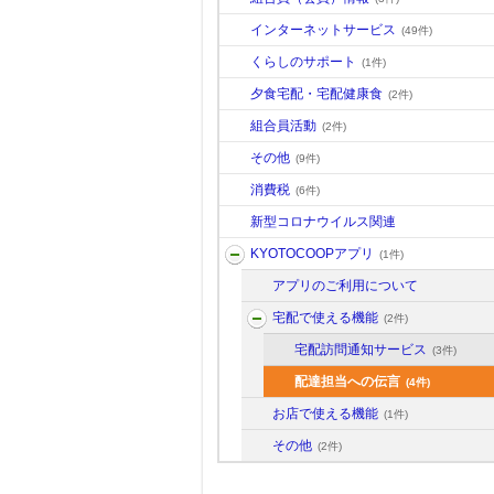
インターネットサービス
(49件)
くらしのサポート
(1件)
夕食宅配・宅配健康食
(2件)
組合員活動
(2件)
その他
(9件)
消費税
(6件)
新型コロナウイルス関連
KYOTOCOOPアプリ
(1件)
アプリのご利用について
宅配で使える機能
(2件)
宅配訪問通知サービス
(3件)
配達担当への伝言
(4件)
お店で使える機能
(1件)
その他
(2件)