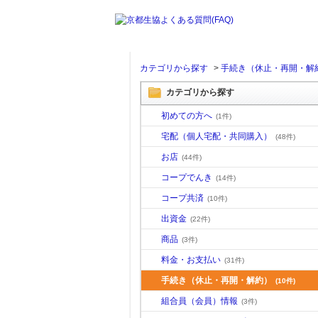
カテゴリから探す
>
手続き（休止・再開・解
カテゴリから探す
初めての方へ
(1件)
宅配（個人宅配・共同購入）
(48件)
お店
(44件)
コープでんき
(14件)
コープ共済
(10件)
出資金
(22件)
商品
(3件)
料金・お支払い
(31件)
手続き（休止・再開・解約）
(10件)
組合員（会員）情報
(3件)