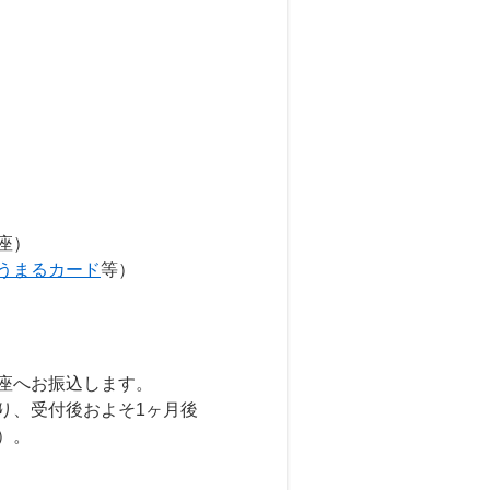
座）
うまるカード
等）
座へお振込します。
り、受付後およそ1ヶ月後
）。