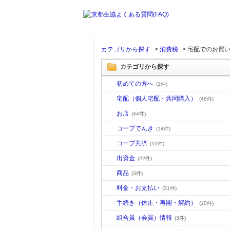
カテゴリから探す
>
消費税
>
宅配でのお買
カテゴリから探す
初めての方へ
(1件)
宅配（個人宅配・共同購入）
(48件)
お店
(44件)
コープでんき
(14件)
コープ共済
(10件)
出資金
(22件)
商品
(3件)
料金・お支払い
(31件)
手続き（休止・再開・解約）
(10件)
組合員（会員）情報
(3件)