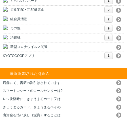
くらしのサポート
1
夕食宅配・宅配健康食
2
組合員活動
2
その他
9
消費税
6
新型コロナウイルス関連
KYOTOCOOPアプリ
1
最近追加されたＱ＆Ａ
店舗にて、書籍の割引はされています...
スマートレシートのコールセンターは?
レジ決済時に、きょうまるカード又は...
きょうまるカード、きょうまるペイの...
出資金を払い戻し（減資）することは...