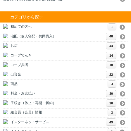
カテゴリから探す
初めての方へ
1
宅配（個人宅配・共同購入）
48
お店
44
コープでんき
14
コープ共済
10
出資金
22
商品
3
料金・お支払い
30
手続き（休止・再開・解約）
10
組合員（会員）情報
3
インターネットサービス
49