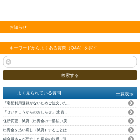
お知らせ
キーワードからよくある質問（Q&A）を探す
検索する
よく見られている質問
一覧表示
「宅配利用登録がないためご注文いた...
「せいきょうからのおしらせ」(出資...
住所変更、減資（出資金の一部払い戻...
出資金を払い戻し（減資）することは...
組合員本人が死亡した場合の脱退（退...