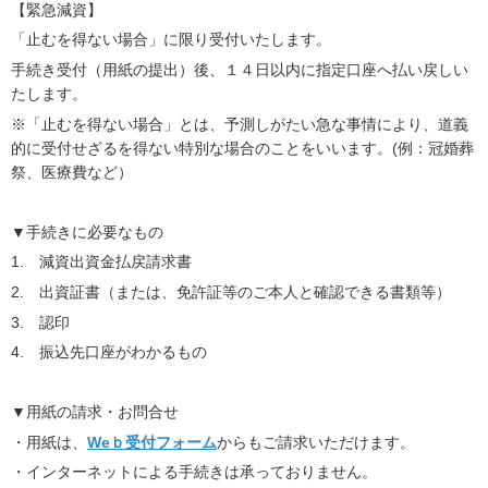
【緊急減資】
「止むを得ない場合」に限り受付いたします。
手続き受付（用紙の提出）後、１４日以内に指定口座へ払い戻しい
たします。
※「止むを得ない場合」とは、予測しがたい急な事情により、道義
的に受付せざるを得ない特別な場合のことをいいます。(例：冠婚葬
祭、医療費など）
▼手続きに必要なもの
1. 減資出資金払戻請求書
2. 出資証書（または、免許証等のご本人と確認できる書類等）
3. 認印
4. 振込先口座がわかるもの
▼用紙の請求・お問合せ
・用紙は、
Weｂ受付フォーム
からもご請求いただけます。
・インターネットによる手続きは承っておりません。