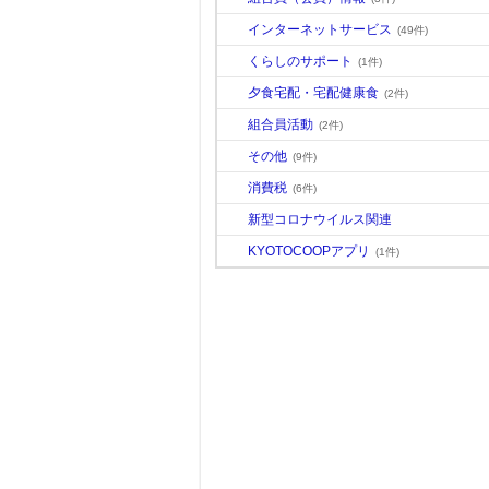
インターネットサービス
(49件)
くらしのサポート
(1件)
夕食宅配・宅配健康食
(2件)
組合員活動
(2件)
その他
(9件)
消費税
(6件)
新型コロナウイルス関連
KYOTOCOOPアプリ
(1件)