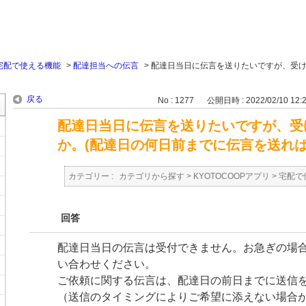
宅配で使える機能
>
配達担当への伝言
>
配達日当日に伝言を送りたいですが、受
戻る
No : 1277
公開日時 : 2022/02/10 12:
配達日当日に伝言を送りたいですが、受
か。(配達日の何日前までに伝言を送れば
カテゴリー :
カテゴリから探す
>
KYOTOCOOPアプリ
>
宅配で
回答
配達日当日の伝言は受付できません。お急ぎの場
い合わせください。
ご依頼に関する伝言は、配達日の前日までに送信
（送信のタイミングによりご希望に添えない場合