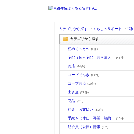
カテゴリから探す
>
くらしのサポート
>
福
カテゴリから探す
初めての方へ
(1件)
宅配（個人宅配・共同購入）
(48件)
お店
(44件)
コープでんき
(14件)
コープ共済
(10件)
出資金
(22件)
商品
(3件)
料金・お支払い
(31件)
手続き（休止・再開・解約）
(10件)
組合員（会員）情報
(3件)