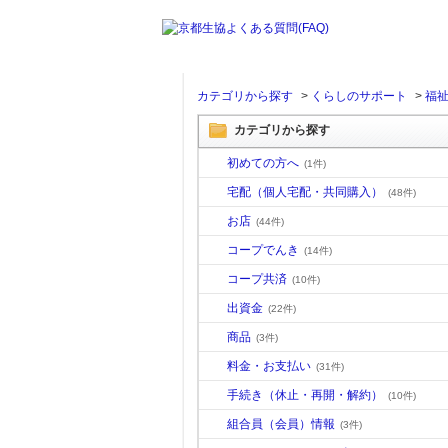
カテゴリから探す
>
くらしのサポート
>
福
カテゴリから探す
初めての方へ
(1件)
宅配（個人宅配・共同購入）
(48件)
お店
(44件)
コープでんき
(14件)
コープ共済
(10件)
出資金
(22件)
商品
(3件)
料金・お支払い
(31件)
手続き（休止・再開・解約）
(10件)
組合員（会員）情報
(3件)