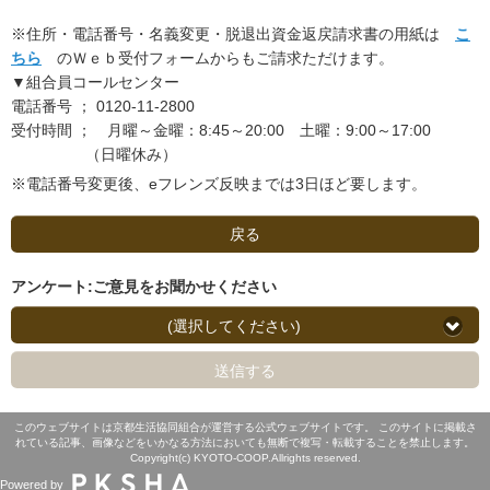
※住所・電話番号・名義変更・脱退出資金返戻請求書の用紙は
こ
ちら
のＷｅｂ受付フォームからもご請求ただけます。
▼組合員コールセンター
電話番号 ； 0120-11-2800
受付時間 ； 月曜～金曜：8:45～20:00 土曜：9:00～17:00
（日曜休み）
※電話番号変更後、eフレンズ反映までは3日ほど要します。
戻る
アンケート:ご意見をお聞かせください
(選択してください)
送信する
このウェブサイトは京都生活協同組合が運営する公式ウェブサイトです。 このサイトに掲載さ
れている記事、画像などをいかなる方法においても無断で複写・転載することを禁止します。
Copyright(c) KYOTO-COOP.Allrights reserved.
Powered by