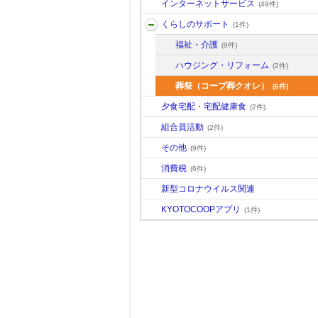
インターネットサービス
(49件)
くらしのサポート
(1件)
福祉・介護
(9件)
ハウジング・リフォーム
(2件)
葬祭（コープ葬クオレ）
(6件)
夕食宅配・宅配健康食
(2件)
組合員活動
(2件)
その他
(9件)
消費税
(6件)
新型コロナウイルス関連
KYOTOCOOPアプリ
(1件)