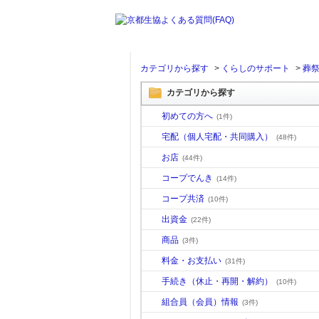
カテゴリから探す
>
くらしのサポート
>
葬
カテゴリから探す
初めての方へ
(1件)
宅配（個人宅配・共同購入）
(48件)
お店
(44件)
コープでんき
(14件)
コープ共済
(10件)
出資金
(22件)
商品
(3件)
料金・お支払い
(31件)
手続き（休止・再開・解約）
(10件)
組合員（会員）情報
(3件)