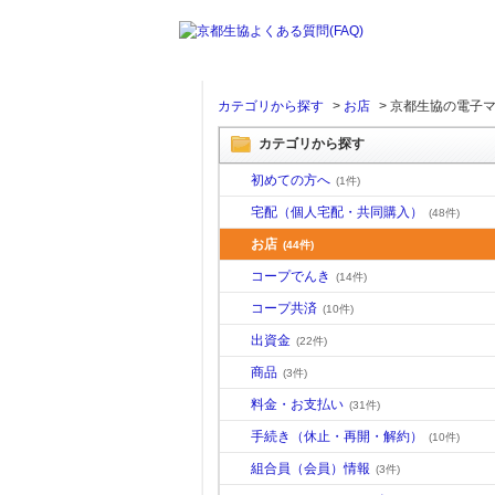
カテゴリから探す
>
お店
>
京都生協の電子
カテゴリから探す
初めての方へ
(1件)
宅配（個人宅配・共同購入）
(48件)
お店
(44件)
コープでんき
(14件)
コープ共済
(10件)
出資金
(22件)
商品
(3件)
料金・お支払い
(31件)
手続き（休止・再開・解約）
(10件)
組合員（会員）情報
(3件)