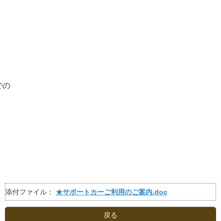
での
添付ファイル：
★サポートカーご利用のご案内.doc
戻る