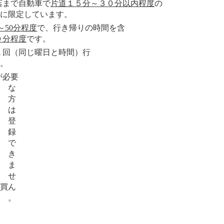
店まで自動車で
片道１５分～３０分以内程度
の
に限定しています。
～50分程度
で、行き帰りの時間を含
０分程度
です。
１回（同じ曜日と時間）行
。
が必要
な
方
は
登
録
で
き
ま
せ
買
ん
、
。