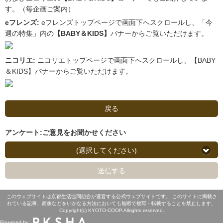
す。（毎企画ご案内）
eフレンズ:
eフレンズトップページで画面下へスクロールし、「今
週の特集」内の
【BABY＆KIDS】
バナーからご覧いただけます。
ニコリエ:
ニコリエトップページで画面下へスクロールし、【BABY
＆KIDS】バナーからご覧いただけます。
戻る
アンケート:ご意見をお聞かせください
(選択してください)
送信する
このウェブサイトは京都生活協同組合が運営する公式ウェブサイトです。 このサイトに掲載さ
れている記事、画像などをいかなる方法においても無断で複写・転載することを禁止します。
Copyright(c) KYOTO-COOP.Allrights reserved.
Powered by