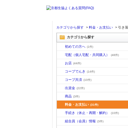
カテゴリから探す
>
料金・お支払い
>
引き
カテゴリから探す
初めての方へ
(1件)
宅配（個人宅配・共同購入）
(48件)
お店
(44件)
コープでんき
(14件)
コープ共済
(10件)
出資金
(22件)
商品
(3件)
料金・お支払い
(31件)
手続き（休止・再開・解約）
(10件)
組合員（会員）情報
(3件)