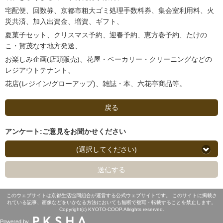
宅配便、回数券、京都市粗大ゴミ処理手数料券、集会室利用料、火
災共済、加入出資金、増資、ギフト、
夏菓子セット、クリスマス予約、迎春予約、恵方巻予約、たけの
こ・賀茂なす地方発送、
お楽しみ企画(店頭販売)、花屋・ベーカリー・クリーニングなどの
レジアウトテナント、
花店(レジイン/グローアップ)、雑誌・本、六花亭商品等。
戻る
アンケート:ご意見をお聞かせください
(選択してください)
送信する
このウェブサイトは京都生活協同組合が運営する公式ウェブサイトです。 このサイトに掲載さ
れている記事、画像などをいかなる方法においても無断で複写・転載することを禁止します。
Copyright(c) KYOTO-COOP.Allrights reserved.
Powered by