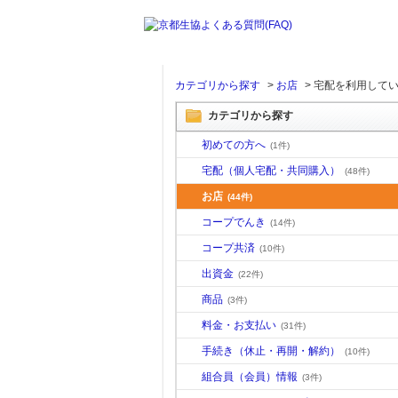
カテゴリから探す
>
お店
>
宅配を利用して
カテゴリから探す
初めての方へ
(1件)
宅配（個人宅配・共同購入）
(48件)
お店
(44件)
コープでんき
(14件)
コープ共済
(10件)
出資金
(22件)
商品
(3件)
料金・お支払い
(31件)
手続き（休止・再開・解約）
(10件)
組合員（会員）情報
(3件)