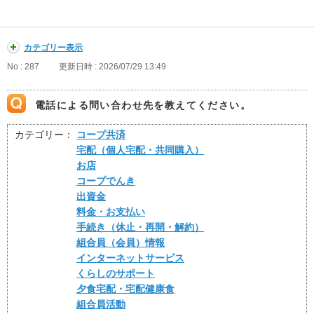
カテゴリー表示
No : 287
更新日時 : 2026/07/29 13:49
電話による問い合わせ先を教えてください。
カテゴリー：
コープ共済
宅配（個人宅配・共同購入）
お店
コープでんき
出資金
料金・お支払い
手続き（休止・再開・解約）
組合員（会員）情報
インターネットサービス
くらしのサポート
夕食宅配・宅配健康食
組合員活動