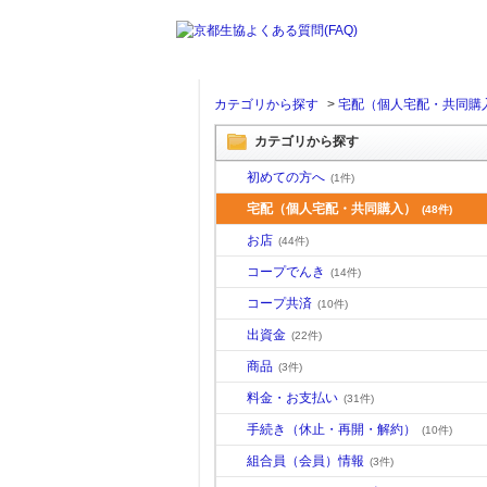
カテゴリから探す
>
宅配（個人宅配・共同購
カテゴリから探す
初めての方へ
(1件)
宅配（個人宅配・共同購入）
(48件)
お店
(44件)
コープでんき
(14件)
コープ共済
(10件)
出資金
(22件)
商品
(3件)
料金・お支払い
(31件)
手続き（休止・再開・解約）
(10件)
組合員（会員）情報
(3件)