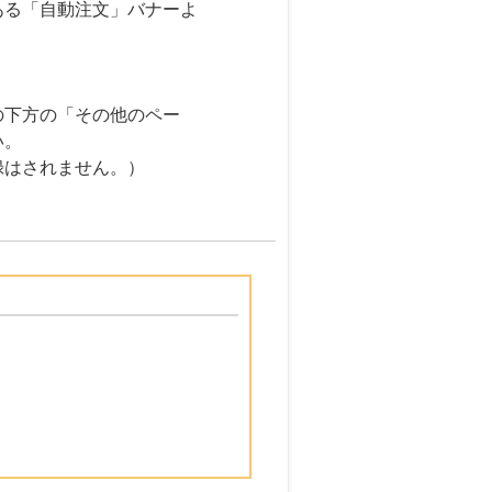
ある「自動注文」バナーよ
の下方の「その他のペー
い。
録はされません。）