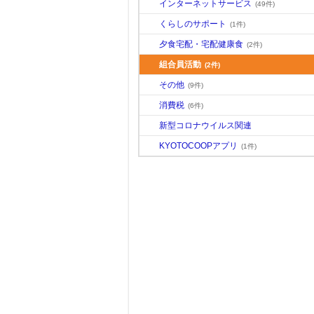
インターネットサービス
(49件)
くらしのサポート
(1件)
夕食宅配・宅配健康食
(2件)
組合員活動
(2件)
その他
(9件)
消費税
(6件)
新型コロナウイルス関連
KYOTOCOOPアプリ
(1件)