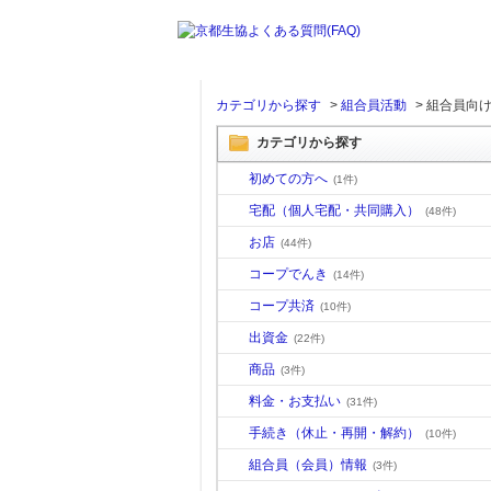
カテゴリから探す
>
組合員活動
>
組合員向
カテゴリから探す
初めての方へ
(1件)
宅配（個人宅配・共同購入）
(48件)
お店
(44件)
コープでんき
(14件)
コープ共済
(10件)
出資金
(22件)
商品
(3件)
料金・お支払い
(31件)
手続き（休止・再開・解約）
(10件)
組合員（会員）情報
(3件)