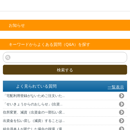
お知らせ
キーワードからよくある質問（Q&A）を探す
検索する
よく見られている質問
一覧表示
「宅配利用登録がないためご注文いた...
「せいきょうからのおしらせ」(出資...
住所変更、減資（出資金の一部払い戻...
出資金を払い戻し（減資）することは...
組合員本人が死亡した場合の脱退（退...