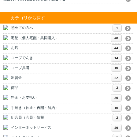
カテゴリから探す
初めての方へ
1
宅配（個人宅配・共同購入）
48
お店
44
コープでんき
14
コープ共済
10
出資金
22
商品
3
料金・お支払い
30
手続き（休止・再開・解約）
10
組合員（会員）情報
3
インターネットサービス
49