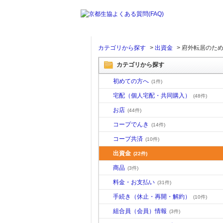
カテゴリから探す
>
出資金
>
府外転居のため
カテゴリから探す
初めての方へ
(1件)
宅配（個人宅配・共同購入）
(48件)
お店
(44件)
コープでんき
(14件)
コープ共済
(10件)
出資金
(22件)
商品
(3件)
料金・お支払い
(31件)
手続き（休止・再開・解約）
(10件)
組合員（会員）情報
(3件)