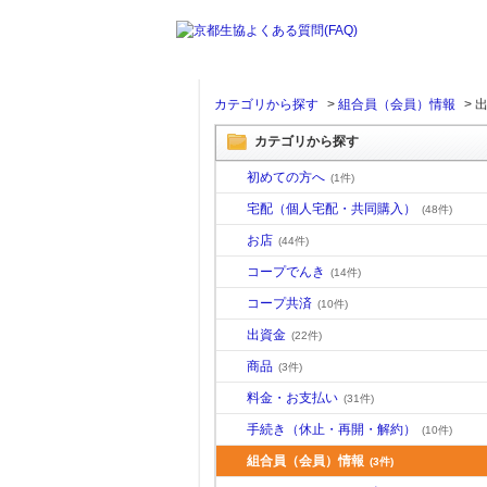
カテゴリから探す
>
組合員（会員）情報
>
カテゴリから探す
初めての方へ
(1件)
宅配（個人宅配・共同購入）
(48件)
お店
(44件)
コープでんき
(14件)
コープ共済
(10件)
出資金
(22件)
商品
(3件)
料金・お支払い
(31件)
手続き（休止・再開・解約）
(10件)
組合員（会員）情報
(3件)