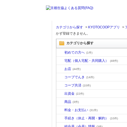
カテゴリから探す
>
KYOTOCOOPアプリ
>
かず登録できません。
カテゴリから探す
初めての方へ
(1件)
宅配（個人宅配・共同購入）
(48件)
お店
(44件)
コープでんき
(14件)
コープ共済
(10件)
出資金
(22件)
商品
(3件)
料金・お支払い
(31件)
手続き（休止・再開・解約）
(10件)
組合員（会員）情報
(3件)