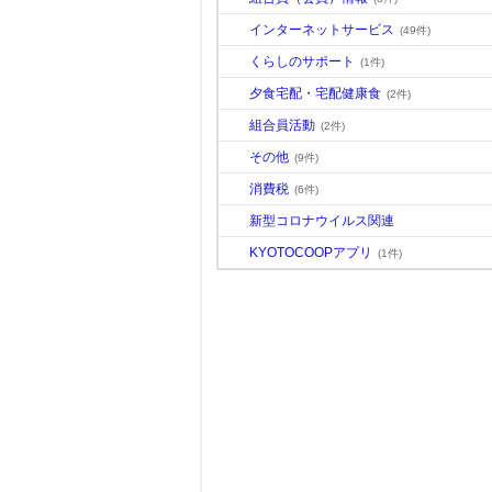
インターネットサービス
(49件)
くらしのサポート
(1件)
夕食宅配・宅配健康食
(2件)
組合員活動
(2件)
その他
(9件)
消費税
(6件)
新型コロナウイルス関連
KYOTOCOOPアプリ
(1件)