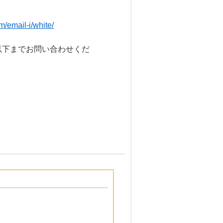
m/email-i/white/
以下までお問い合わせくだ
。