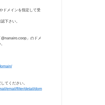
やドメインを指定して受
認下さい。
nairo.coop」のドメ
い。
domain/
定してください。
il/email/filter/detail/dom