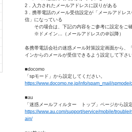
2．入力されたメールアドレスに誤りがある
3．携帯電話のメール受信設定が「メールアドレス
信」になっている
その場合は、下記の内容をご参考に設定をご確
※ドメイン…（メールアドレスの＠以降）
各携帯電話会社の迷惑メール対策設定画面から、「@na
インからのメールが受信できるよう設定して下さ
■docomo
「spモード」から設定してください。
https://www.docomo.ne.jp/info/spam_mail/spmode/
■au
「迷惑メールフィルター トップ」ページから設
https://www.au.com/support/service/mobile/trouble/ma
ain/