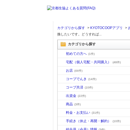
カテゴリから探す
>
KYOTOCOOPアプリ
>
換したいです。どうすれば...
カテゴリから探す
初めての方へ
(1件)
宅配（個人宅配・共同購入）
(48件)
お店
(44件)
コープでんき
(14件)
コープ共済
(10件)
出資金
(22件)
商品
(3件)
料金・お支払い
(31件)
手続き（休止・再開・解約）
(10件)
組合員（会員）情報
(3件)