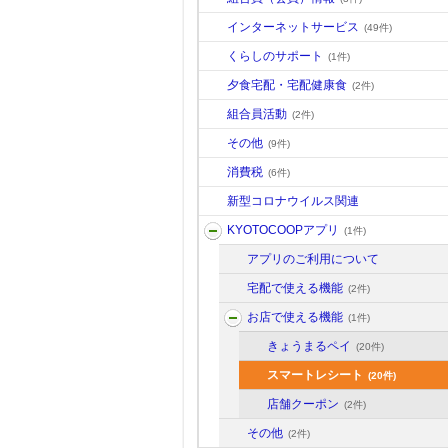
インターネットサービス
(49件)
くらしのサポート
(1件)
夕食宅配・宅配健康食
(2件)
組合員活動
(2件)
その他
(9件)
消費税
(6件)
新型コロナウイルス関連
KYOTOCOOPアプリ
(1件)
アプリのご利用について
宅配で使える機能
(2件)
お店で使える機能
(1件)
きょうまるペイ
(20件)
スマートレシート
(20件)
店舗クーポン
(2件)
その他
(2件)