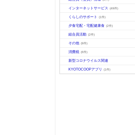
インターネットサービス
(49件)
くらしのサポート
(1件)
夕食宅配・宅配健康食
(2件)
組合員活動
(2件)
その他
(9件)
消費税
(6件)
新型コロナウイルス関連
KYOTOCOOPアプリ
(1件)