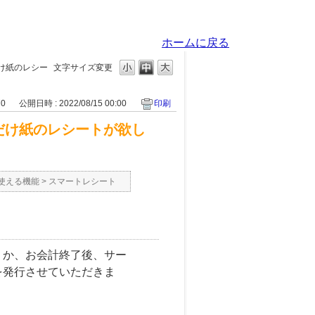
ホームに戻る
け紙のレシー
文字サイズ変更
70
公開日時 : 2022/08/15 00:00
印刷
だけ紙のレシートが欲し
使える機能
>
スマートレシート
くか、お会計終了後、サー
を発行させていただきま