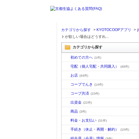
カテゴリから探す
>
KYOTOCOOPアプリ
>
トが欲しい場合はどうすれ...
カテゴリから探す
初めての方へ
(1件)
宅配（個人宅配・共同購入）
(48件)
お店
(44件)
コープでんき
(14件)
コープ共済
(10件)
出資金
(22件)
商品
(3件)
料金・お支払い
(31件)
手続き（休止・再開・解約）
(10件)
組合員（会員）情報
(3件)