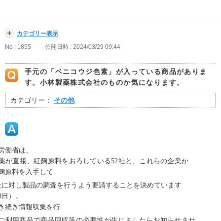
カテゴリー表示
No : 1855
公開日時 : 2024/03/29 09:44
手元の「ベニコウジ色素」が入っている商品がありま
す。小林製薬株式会社のものか気になります。
カテゴリー：
その他
労働省は、
薬が直接、紅麹原料をおろしている52社と、これらの企業か
麹原料を入手して
3社に対し製品の調査を行うよう要請することを決めています
8日）。
き続き情報収集を行
ご利用商品で商品回収等の必要性が生じましたらお知らせさせ