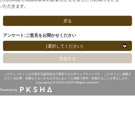
いただきます。
戻る
アンケート:ご意見をお聞かせください
(選択してください)
送信する
このウェブサイトは京都生活協同組合が運営する公式ウェブサイトです。 このサイトに掲載さ
れている記事、画像などをいかなる方法においても無断で複写・転載することを禁止します。
Copyright(c) KYOTO-COOP.Allrights reserved.
Powered by