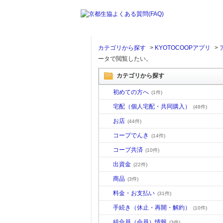
カテゴリから探す
>
KYOTOCOOPアプリ
>
ータで閲覧したい。
カテゴリから探す
初めての方へ
(1件)
宅配（個人宅配・共同購入）
(48件)
お店
(44件)
コープでんき
(14件)
コープ共済
(10件)
出資金
(22件)
商品
(3件)
料金・お支払い
(31件)
手続き（休止・再開・解約）
(10件)
組合員（会員）情報
(3件)