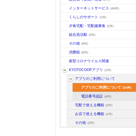
インターネットサービス
(49件)
くらしのサポート
(1件)
夕食宅配・宅配健康食
(2件)
組合員活動
(2件)
その他
(9件)
消費税
(6件)
新型コロナウイルス関連
KYOTOCOOPアプリ
(1件)
アプリのご利用について
アプリのご利用について
(33件)
電話番号認証
(4件)
宅配で使える機能
(2件)
お店で使える機能
(1件)
その他
(2件)