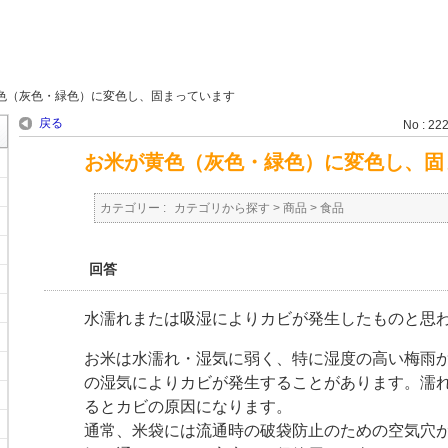
色（灰色・緑色）に変色し、固まっています
戻る
No : 22
お米が黄色（灰色・緑色）に変色し、固
カテゴリー :
カテゴリから探す
>
商品
>
食品
回答
水濡れまたは吸湿によりカビが発生したものと思
お米は水濡れ・湿気に弱く、特に湿度の高い梅雨
の湿気によりカビが発生することがあります。濡
るとカビの原因になります。
通常、米袋には流通時の破袋防止のための空気穴