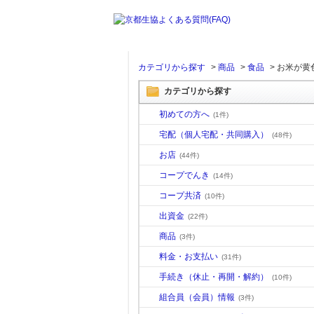
カテゴリから探す
>
商品
>
食品
>
お米が黄
カテゴリから探す
初めての方へ
(1件)
宅配（個人宅配・共同購入）
(48件)
お店
(44件)
コープでんき
(14件)
コープ共済
(10件)
出資金
(22件)
商品
(3件)
料金・お支払い
(31件)
手続き（休止・再開・解約）
(10件)
組合員（会員）情報
(3件)