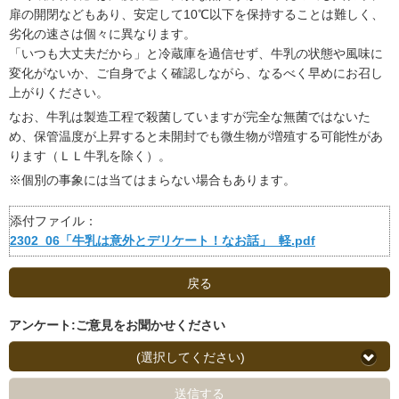
扉の開閉などもあり、安定して10℃以下を保持することは難しく、
劣化の速さは個々に異なります。
「いつも大丈夫だから」と冷蔵庫を過信せず、牛乳の状態や風味に
変化がないか、ご自身でよく確認しながら、なるべく早めにお召し
上がりください。
なお、牛乳は製造工程で殺菌していますが完全な無菌ではないた
め、保管温度が上昇すると未開封でも微生物が増殖する可能性があ
ります（ＬＬ牛乳を除く）。
※個別の事象には当てはまらない場合もあります。
添付ファイル：
2302_06「牛乳は意外とデリケート！なお話」_軽.pdf
戻る
アンケート:ご意見をお聞かせください
(選択してください)
送信する