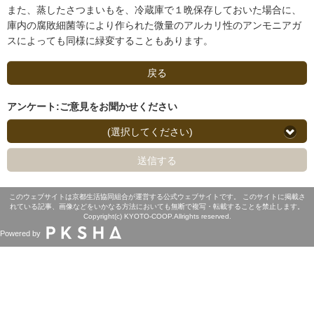
また、蒸したさつまいもを、冷蔵庫で１晩保存しておいた場合に、
庫内の腐敗細菌等により作られた微量のアルカリ性のアンモニアガ
スによっても同様に緑変することもあります。
戻る
アンケート:ご意見をお聞かせください
(選択してください)
送信する
このウェブサイトは京都生活協同組合が運営する公式ウェブサイトです。 このサイトに掲載さ
れている記事、画像などをいかなる方法においても無断で複写・転載することを禁止します。
Copyright(c) KYOTO-COOP.Allrights reserved.
Powered by