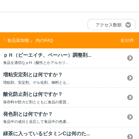
アクセス数順
『 食品添加物 』 内のFAQ
全10件
ｐＨ（ピーエイチ、ペーハー）調整剤...
食品を適切なｐH（酸性とかアルカリ...
増粘安定剤とは何ですか？
増粘剤、安定剤、ゲル化剤、糊料とも...
酸化防止剤とは何ですか？
保存料や防カビ剤とともに食品の変質...
発色剤とは何ですか？
食品中の成分と反応して食品中の色素...
緑茶に入っているビタミンCは何のた...