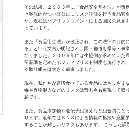
その結果、２００３年に『食品安全基本法』が策
き客観的かつ中立公正にリスク評価を行う食品安
た。現在はパブリックコメントによる国民の意見
っています。
また『食品衛生法』が改正され、この法律の目的
る」という文言が明記され、国・都道府県等・事
なりました。２００６年には生協側が求めていた
留基準を定めたポジティブリスト制度も施行され
る取り組みは大きく前進しました。
現在、私たちが普段食べている食品にはさまざま
毒や異物混入などのリスクは昔も今も重視して取
題です。
また、食品添加物や遺伝子組換えなど組合員にと
ります。近年ではＳＮＳによる情報の拡散や意図
することが難しいリスクもあります。 こうした課