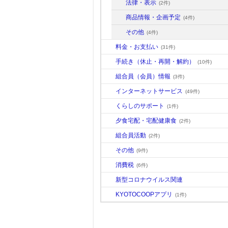
法律・表示
(2件)
商品情報・企画予定
(4件)
その他
(4件)
料金・お支払い
(31件)
手続き（休止・再開・解約）
(10件)
組合員（会員）情報
(3件)
インターネットサービス
(49件)
くらしのサポート
(1件)
夕食宅配・宅配健康食
(2件)
組合員活動
(2件)
その他
(9件)
消費税
(6件)
新型コロナウイルス関連
KYOTOCOOPアプリ
(1件)