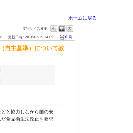
ホームに戻る
文字サイズ変更
48
更新日時 : 2018/03/19 14:09
印刷
（自主基準）について教
方
方
などと協力しながら国の安
んだ食品衛生法改正を要求