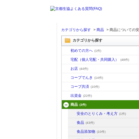
カテゴリから探す
>
商品
>
商品についての
カテゴリから探す
初めての方へ
(1件)
宅配（個人宅配・共同購入）
(48件)
お店
(44件)
コープでんき
(14件)
コープ共済
(10件)
出資金
(22件)
商品
(3件)
安全のとりくみ・考え方
(1件)
食品
(43件)
食品添加物
(10件)