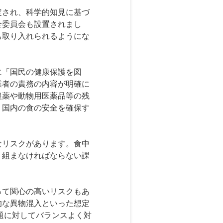
定され、科学的知見に基づ
全委員会も設置されまし
も取り入れられるようにな
に「国民の健康保護を図
業者の責務の内容が明確に
農薬や動物用医薬品等の残
、国内の食の安全を確保す
なリスクがあります。食中
り組まなければならない課
って関心の高いリスクもあ
的な異物混入といった想定
題に対してバランスよく対