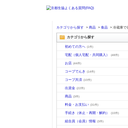
カテゴリから探す
>
商品
>
食品
>
冷蔵庫で
カテゴリから探す
初めての方へ
(1件)
宅配（個人宅配・共同購入）
(48件)
お店
(44件)
コープでんき
(14件)
コープ共済
(10件)
出資金
(22件)
商品
(3件)
料金・お支払い
(31件)
手続き（休止・再開・解約）
(10件)
組合員（会員）情報
(3件)