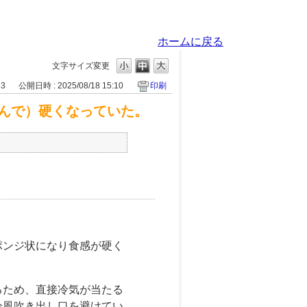
ホームに戻る
文字サイズ変更
33
公開日時 : 2025/08/18 15:10
印刷
んで）硬くなっていた。
ポンジ状になり食感が硬く
るため、直接冷気が当たる
冷風吹き出し口を避けてい