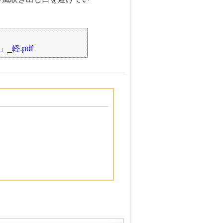
_軽.pdf