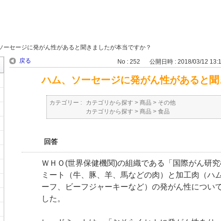
ソーセージに発がん性があると聞きましたが本当ですか？
戻る
No : 252
公開日時 : 2018/03/12 13:
ハム、ソーセージに発がん性があると聞
カテゴリー :
カテゴリから探す
>
商品
>
その他
カテゴリから探す
>
商品
>
食品
回答
ＷＨＯ(世界保健機関)の組織である「国際がん研究機
ミート（牛、豚、羊、馬などの肉）と加工肉（ハ
ーフ、ビーフジャーキーなど）の発がん性について発
した。