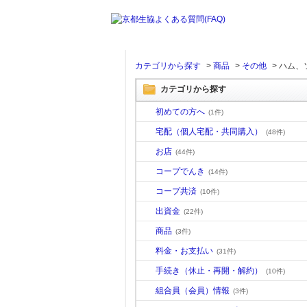
カテゴリから探す
>
商品
>
その他
>
ハム、
カテゴリから探す
初めての方へ
(1件)
宅配（個人宅配・共同購入）
(48件)
お店
(44件)
コープでんき
(14件)
コープ共済
(10件)
出資金
(22件)
商品
(3件)
料金・お支払い
(31件)
手続き（休止・再開・解約）
(10件)
組合員（会員）情報
(3件)